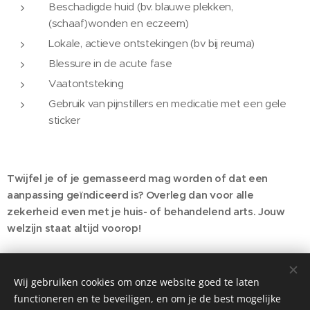
Beschadigde huid (bv. blauwe plekken,
(schaaf)wonden en eczeem)
Lokale, actieve ontstekingen (bv bij reuma)
Blessure in de acute fase
Vaatontsteking
Gebruik van pijnstillers en medicatie met een gele
sticker
Twijfel je of je gemasseerd mag worden of dat een
aanpassing geïndiceerd is? Overleg dan voor alle
zekerheid even met je huis- of behandelend arts. Jouw
welzijn staat altijd voorop!
Wij gebruiken cookies om onze website goed te laten
functioneren en te beveiligen, en om je de best mogelijke