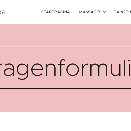
ka
STARTPAGINA
MASSAGES
PAIN2P
ragenformuli